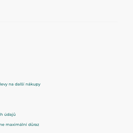
evy na další nákupy
ch údajů
eme maximální důraz