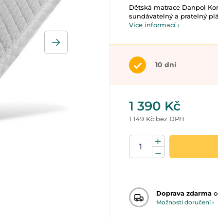
Dětská matrace Danpol Kom
sundávatelný a pratelný pláš
Více informací ›
10 dní
1 390 Kč
1 149 Kč bez DPH
Doprava zdarma
o
Možnosti doručení ›