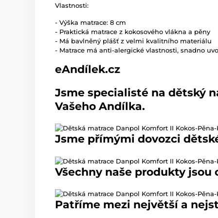
Vlastnosti
:
- Výška matrace: 8 cm
- Praktická
matrace
z kokosového vlákna a pěny
-
Má
bavlněný
plášť
z velmi kvalitního materiálu
-
Matrace
má anti-
alergické
vlastnosti,
snadno uvol
eAndílek.cz
Jsme specialisté na dětský n
Vašeho Andílka.
Jsme přímými dovozci dětské
Všechny naše produkty jsou ce
Patříme mezi největší a nejst