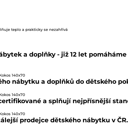
ňuje teplo a prakticky se nezahřívá
ábytek a doplňky - již 12 let pomáhám
ho nábytku a doplňků do dětského pok
rtifikované a splňují nejpřísnější stan
álejší prodejce dětského nábytku v ČR. J