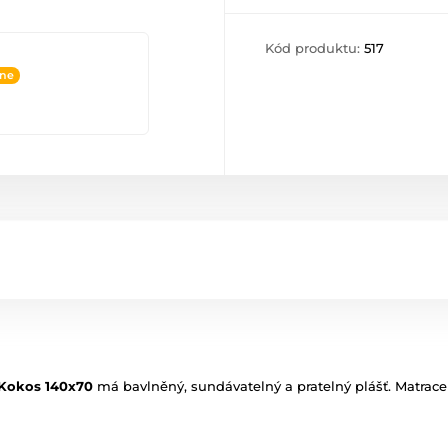
Kód produktu:
517
ine
Kokos 140x70
má
bavlněný
, sundávatelný a pratelný
plášť
.
Matrace