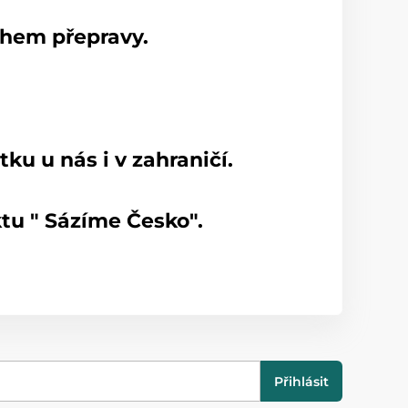
ěhem přepravy.
u u nás i v zahraničí.
tu " Sázíme Česko".
Přihlásit