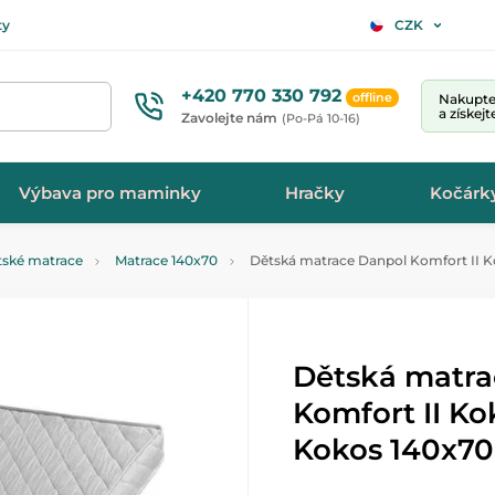
ty
CZK
+420 770 330 792
offline
Nakupte 
a získej
Zavolejte nám
(Po-Pá 10-16)
Výbava pro maminky
Hračky
Kočárk
tské matrace
Matrace 140x70
Dětská matrace Danpol Komfort II 
Dětská matra
Komfort II K
Kokos 140x70