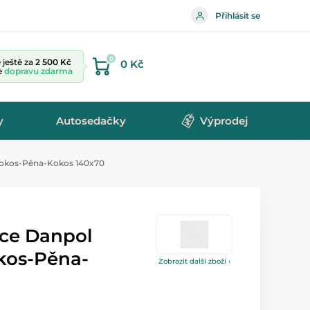
Přihlásit se
0
ještě za
2 500 Kč
0 Kč
te
dopravu zdarma
y
Autosedačky
Výprodej
Kokos-Pěna-Kokos 140x70
ce Danpol
okos-Pěna-
Zobrazit další zboží ›