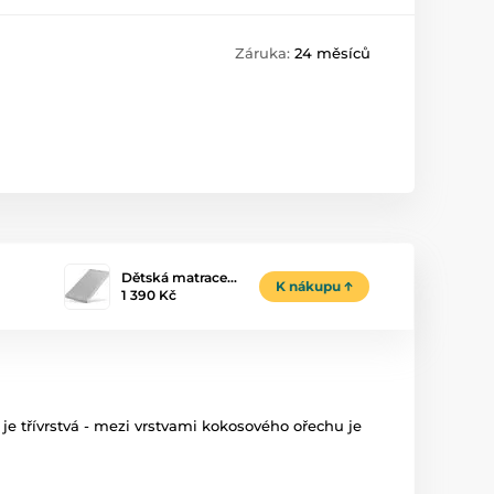
Záruka:
24 měsíců
Dětská matrace…
K nákupu
1 390 Kč
 je
třívrstvá
-
mezi vrstvami kokosového ořechu je