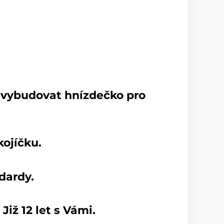
e vybudovat hnízdečko pro
ojíčku.
dardy.
iž 12 let s Vámi.