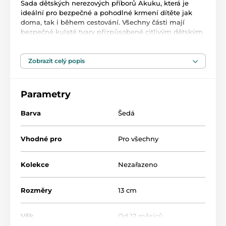
Sada dětských nerezových příborů Akuku, která je
ideální pro bezpečné a pohodlné krmení dítěte jak
doma, tak i během cestování. Všechny části mají
bezpečné kulaté tvary přizpůsobené citlivým dětským
dásním. Vyrobeno z vysoce kvalitní nerezové oceli, z
bezpečných materiálů určených pro styk s
potravinami. Sada obsahuje lžičku a vidličku.
Zobrazit celý popis
Určeno pro děti od 12 měsíců.
Rozměry: cca 13 cm
Nemá žádné ostré hrany a neobsahuje bisfenol A (0%
Parametry
BPA)
Není určeno pro použití v mikrovlnné troubě.
Barva
Šedá
Vhodné pro
Pro všechny
Kolekce
Nezařazeno
Rozměry
13 cm
Věk
Od 12 měsíců