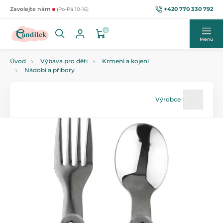
+420 770 330 792
Zavolejte nám
(Po-Pá 10-16)
0
Menu
Úvod
Výbava pro děti
Krmení a kojení
Nádobí a příbory
Výrobce