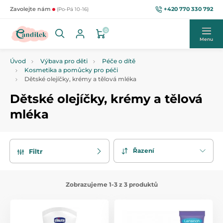
+420 770 330 792
Zavolejte nám
(Po-Pá 10-16)
0
Menu
Úvod
Výbava pro děti
Péče o dítě
Kosmetika a pomůcky pro péči
Dětské olejíčky, krémy a tělová mléka
Dětské olejíčky, krémy a tělová
mléka
Řazení
Filtr
Zobrazujeme 1-3 z 3 produktů