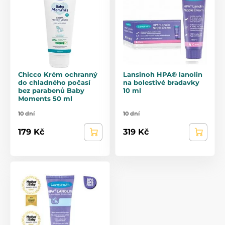
Chicco Krém ochranný
Lansinoh HPA® lanolin
do chladného počasí
na bolestivé bradavky
bez parabenů Baby
10 ml
Moments 50 ml
10 dní
10 dní
179 Kč
319 Kč