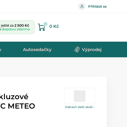
Přihlásit se
0
ještě za
2 500 Kč
0 Kč
te
dopravu zdarma
y
Autosedačky
Výprodej
skluzové
WC METEO
Zobrazit další zboží ›