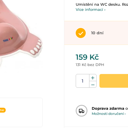
Umístění na WC desku. Roz
Více informací ›
10 dní
159 Kč
131 Kč bez DPH
Doprava zdarma
o
ine
Možnosti doručení ›