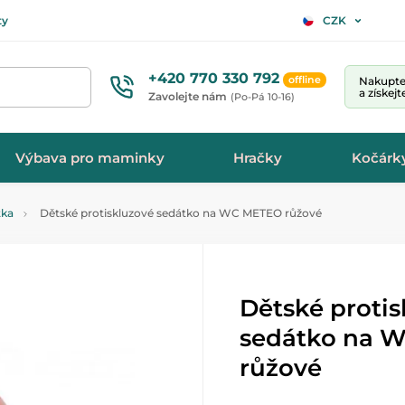
ty
CZK
+420 770 330 792
offline
Nakupte 
a získej
Zavolejte nám
(Po-Pá 10-16)
Výbava pro maminky
Hračky
Kočárk
tka
Dětské protiskluzové sedátko na WC METEO růžové
Dětské proti
sedátko na 
růžové