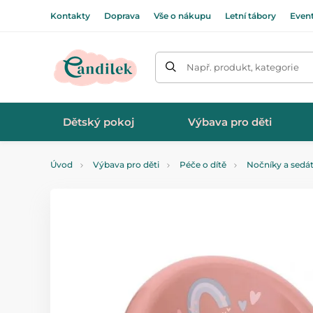
Kontakty
Doprava
Vše o nákupu
Letní tábory
Even
Např. produkt, kategorie
Dětský pokoj
Výbava pro děti
Úvod
Výbava pro děti
Péče o dítě
Nočníky a sedá