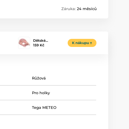
Záruka:
24 měsíců
Dětské…
K nákupu
159 Kč
Růžová
Pro holky
Tega METEO