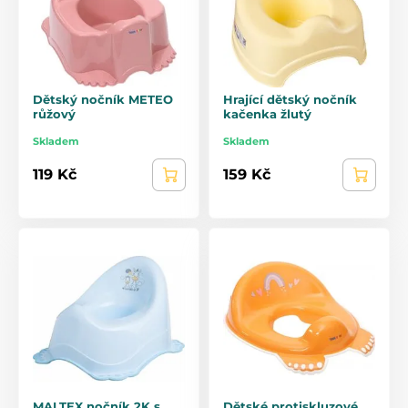
Dětský nočník METEO
Hrající dětský nočník
růžový
kačenka žlutý
Skladem
Skladem
119 Kč
159 Kč
MALTEX nočník 2K s
Dětské protiskluzové