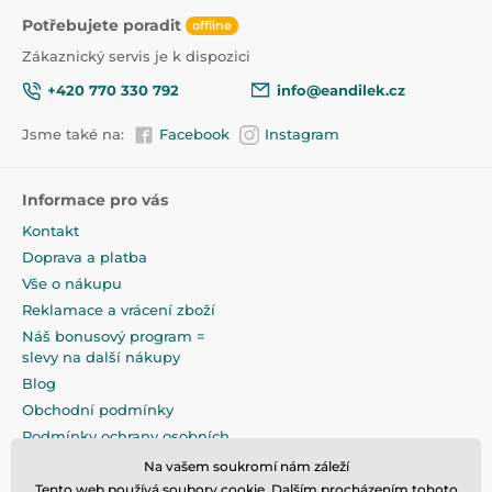
Potřebujete poradit
offline
Zákaznický servis je k dispozici
+420 770 330 792
info@eandilek.cz
Jsme také na:
Facebook
Instagram
Informace pro vás
Kontakt
Doprava a platba
Vše o nákupu
Reklamace a vrácení zboží
Náš bonusový program =
slevy na další nákupy
Blog
Obchodní podmínky
Podmínky ochrany osobních
údajů
Na vašem soukromí nám záleží
Na pečlivé zabalení klademe
Tento web používá soubory cookie. Dalším procházením tohoto