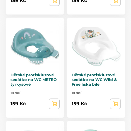
159 Kč
159 Kč
Dětské protiskluzové
Dětské protiskluzové
sedátko na WC METEO
sedátko na WC Wild &
tyrkysové
Free liška bílé
10 dní
10 dní
159 Kč
159 Kč