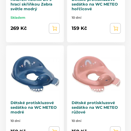
hrací skříňkou Zebra
sedátko na WC METEO
světle modrý
hořčicové
Skladem
10 dní
269 Kč
159 Kč
Dětské protiskluzové
Dětské protiskluzové
sedátko na WC METEO
sedátko na WC METEO
modré
růžové
10 dní
10 dní