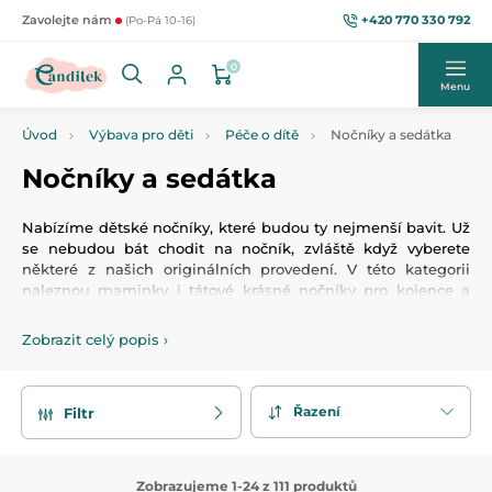
+420 770 330 792
Zavolejte nám
(Po-Pá 10-16)
0
Menu
Úvod
Výbava pro děti
Péče o dítě
Nočníky a sedátka
Nočníky a sedátka
Nabízíme dětské nočníky, které budou ty nejmenší bavit. Už
se nebudou bát chodit na nočník, zvláště když vyberete
některé z našich originálních provedení. V této kategorii
naleznou maminky i tátové krásné nočníky pro kojence a
batolata, ale také pro větší děti.
Zobrazit celý popis
›
Řazení
Filtr
Zobrazujeme 1-24 z 111 produktů