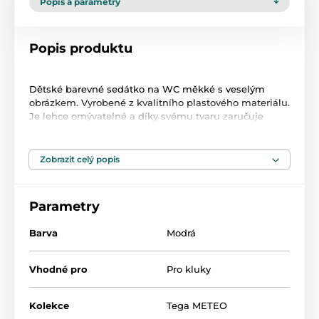
Popis a parametry
Popis produktu
Dětské barevné sedátko na WC měkké s veselým
obrázkem. Vyrobené z kvalitního plastového materiálu.
Je lehce omývatelné a díky svému tvaru zaručuje
Vašemu dítěti bezpečí a pohodlí.
- Zvýšená přední část zabraňuje úniku moči
- Plastové úchyty a sedací část je měkká a potažená
Zobrazit celý popis
PVC
- Ideální pro děti, které se učí samy chodit na záchod
- Sedí ke většině záchodových prkének
Parametry
- Rozměry: cca 38x32 cm
- Vhodné pro děti od 18 m, do 25 kg
Barva
Modrá
- Zdobení neodstranitelnou grafikou pomocí moderní
technologie IML
- Vysoce kvalitní výrobek s certifikátem TÜV Rheinland
Vhodné pro
Pro kluky
Kolekce
Tega METEO