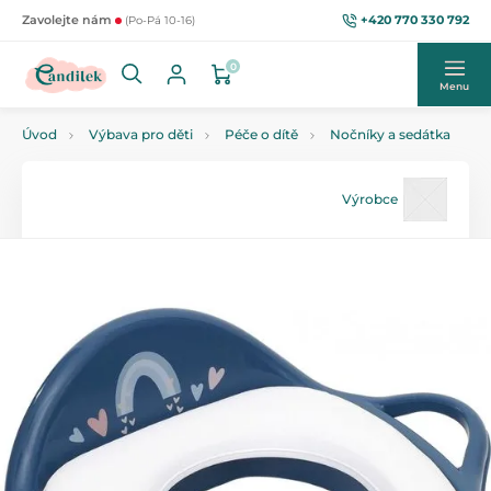
+420 770 330 792
Zavolejte nám
(Po-Pá 10-16)
0
Menu
Úvod
Výbava pro děti
Péče o dítě
Nočníky a sedátka
Výrobce