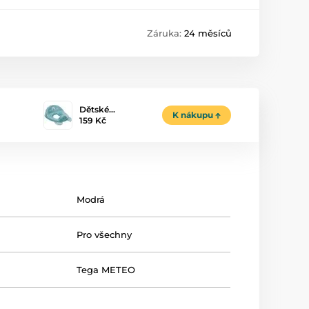
Záruka:
24 měsíců
Dětské…
K nákupu
159 Kč
Modrá
Pro všechny
Tega METEO