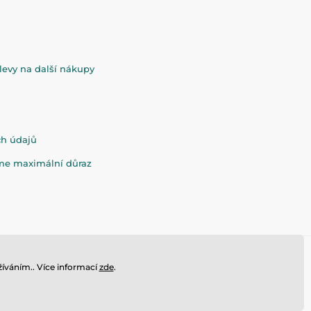
evy na další nákupy
ch údajů
eme maximální důraz
íváním.. Více informací
zde
.