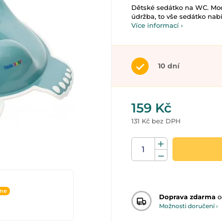
Dětské sedátko na WC. Mode
údržba, to vše sedátko nabíz
Více informací ›
10 dní
159 Kč
131 Kč bez DPH
ine
Doprava zdarma
o
Možnosti doručení ›