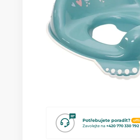
Potřebujete poradit?
offl
Zavolejte na
+420 770 330 792