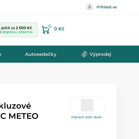
Přihlásit se
0
ještě za
2 500 Kč
0 Kč
te
dopravu zdarma
y
Autosedačky
Výprodej
skluzové
WC METEO
Zobrazit další zboží ›