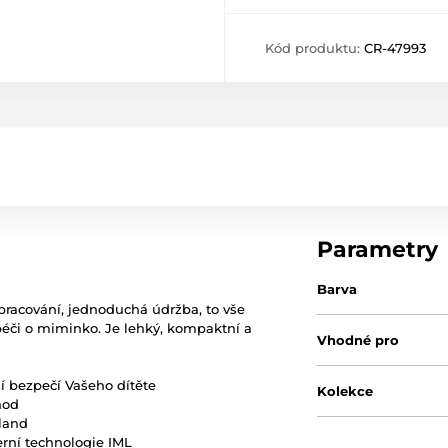
Kód produktu:
CR-47993
Parametry
Barva
pracování, jednoduchá údržba, to vše
péči o miminko. Je lehký, kompaktní a
Vhodné pro
í bezpečí Vašeho dítěte
Kolekce
hod
nland
rní technologie IML