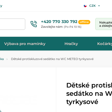
ty
CZK
+420 770 330 792
offline
Nakupte 
a získej
Zavolejte nám
(Po-Pá 10-16)
Výbava pro maminky
Hračky
Kočárk
tka
Dětské protiskluzové sedátko na WC METEO tyrkysové
Dětské proti
sedátko na 
tyrkysové