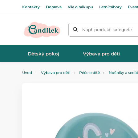
Kontakty
Doprava
Vše o nákupu
Letní tábory
Even
Např. produkt, kategorie
Dětský pokoj
Výbava pro děti
Úvod
Výbava pro děti
Péče o dítě
Nočníky a sedá