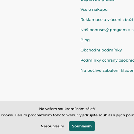
Vše o nákupu
Reklamace a vrácení zboží
Náš bonusový program = sl
Blog
Obchodní podmínky
Podmínky ochrany osobní
Na pečlivé zabalení klad
Na vašem soukromí nám záleží
cookie. Dalším procházením tohoto webu vyjadřujete souhlas s jejich použ
© 2026 www.eandilek.cz ⦁ E-shop vytvořila
SIMPLIA.cz
Nesouhlasím
Souhlasím