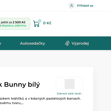
Přihlásit se
0
ještě za
2 500 Kč
0 Kč
te
dopravu zdarma
y
Autosedačky
Výprodej
k Bunny bílý
Zobrazit další zboží ›
zkem králíčků a v krásných pastelových barvach.
svému tvaru,...