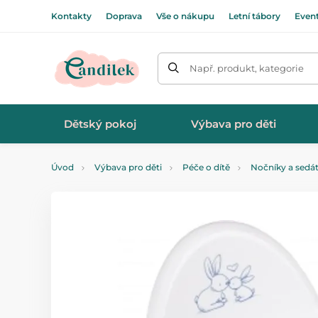
Kontakty
Doprava
Vše o nákupu
Letní tábory
Even
Např. produkt, kategorie
Dětský pokoj
Výbava pro děti
Úvod
Výbava pro děti
Péče o dítě
Nočníky a sedá