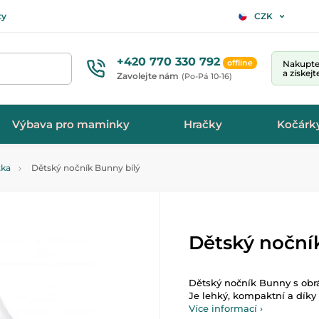
ty
CZK
+420 770 330 792
offline
Nakupte 
a získej
Zavolejte nám
(Po-Pá 10-16)
Výbava pro maminky
Hračky
Kočárk
tka
Dětský nočník Bunny bílý
Dětský noční
Dětský nočník Bunny s obrá
Je lehký, kompaktní a díky 
Více informací ›