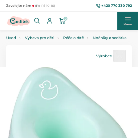
+420 770 330 792
Zavolejte nám
(Po-Pá 10-16)
0
Menu
Úvod
Výbava pro děti
Péče o dítě
Nočníky a sedátka
Výrobce