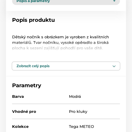
Popis a parametry
Popis produktu
Dětský nočník s obrázkem je vyroben z kvalitních
materiálů. Tvar nočníku, vysoké opěradlo a široká
plocha k sezení zajišťují pohodlí pro vaše dítě.
- Robustní nočník s moderním designem
- Zdobení neodstranitelnou grafikou pomocí moderní
technologie IML
Zobrazit celý popis
- Protiskluzová úprava ze speciálního plastu
- Ergonomický tvar pro větší pohodlí
- Nočníky jsou k dispozici také s hudebním modulem
Parametry
- Vysoce kvalitní výrobek s certifikátem TÜV Rheinland
- Rozměry: 38x23x25 cm
Barva
Modrá
Vhodné pro
Pro kluky
Kolekce
Tega METEO