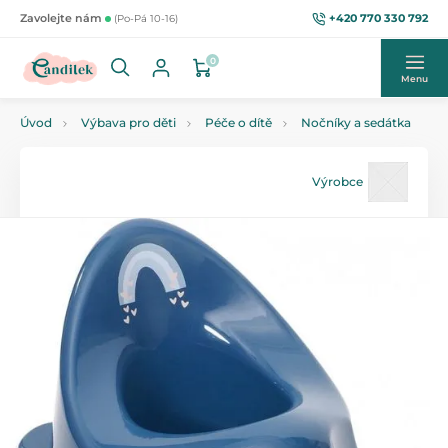
+420 770 330 792
Zavolejte nám
(Po-Pá 10-16)
0
Menu
Úvod
Výbava pro děti
Péče o dítě
Nočníky a sedátka
Výrobce