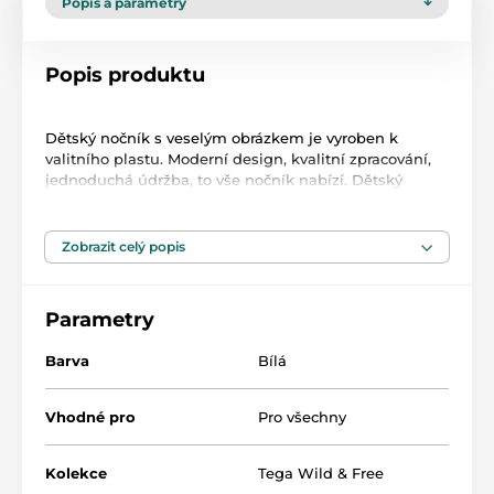
Popis a parametry
Popis produktu
Dětský nočník s veselým obrázkem je vyroben k
valitního plastu. Moderní design, kvalitní zpracování,
jednoduchá údržba, to vše nočník nabízí. Dětský
nočník je vyroben ve tvaru toaletní mísy, s zaklápěcím
prkénkem, díky čemuž má dítě pocit, že chodí na
záchod jako dospělý. Vnitřní část lze vyndat a umýt. Je
Zobrazit celý popis
to velmi praktický pomocník v péči o miminko. Je
lehký, kompaktní a díky svému tvaru, vysoké opěrce
zad a širokému sedátku poskytuje dětem pohodlí.
Parametry
Protiskluzové nožičky zaručují bezpečné používání.
Zvýšená přední část zabraňuje úniku moči. Rozměry
Barva
Bílá
dxvxš cca 38x23x25 cm. Certifikát TÜV Rheinland.
Vhodné pro
Pro všechny
Kolekce
Tega Wild & Free