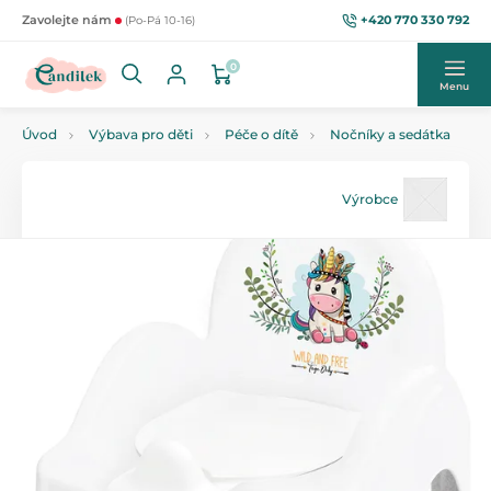
+420 770 330 792
Zavolejte nám
(Po-Pá 10-16)
0
Menu
Úvod
Výbava pro děti
Péče o dítě
Nočníky a sedátka
Výrobce