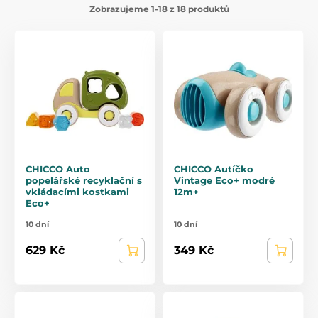
velikostech. Jestliže se vaše děti zajímají o rychlost - ať už na
Zobrazujeme 1-18 z 18 produktů
pevnině, ve vzduchu nebo na vodě - máme pro ně širokou
škálu možností. Můžete si vybrat z
letadel, vrtulníků,
závodních aut
nebo dokonce modelů
motorek
. Ať už
preferujete vzdušné, pozemní nebo vodní dobrodružství,
máme pro vás správnou hračku!
Poněkud rychlejší zážitek můžete zažít s dálkově
ovládanými
policejními
nebo
hasičskými auty
. A co
angličáci
, ti jsou tu samozřejmě také! Možná najdete nějaký,
který se vám bude hodit do sbírky.
CHICCO Auto
CHICCO Autíčko
popelářské recyklační s
Vintage Eco+ modré
vkládacími kostkami
12m+
Eco+
10 dní
10 dní
629 Kč
349 Kč