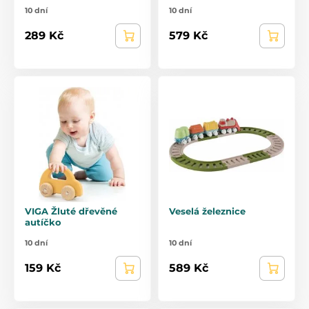
10 dní
10 dní
289 Kč
579 Kč
VIGA Žluté dřevěné
Veselá železnice
autíčko
10 dní
10 dní
159 Kč
589 Kč