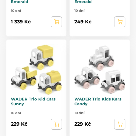
Emerald
Emerald
10 dní
10 dní
1 339 Kč
249 Kč
WADER Trio Kid Cars
WADER Trio Kids Kars
Sunny
Candy
10 dní
10 dní
229 Kč
229 Kč