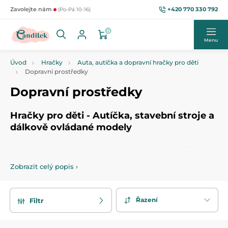
+420 770 330 792
Zavolejte nám
(Po-Pá 10-16)
0
Menu
Úvod
Hračky
Auta, autíčka a dopravní hračky pro děti
Dopravní prostředky
Dopravní prostředky
Hračky pro děti - Autíčka, stavební stroje a
dálkově ovládané modely
Mezi oblíbené
hračky pro děti
patří především
autíčka
,
která jsou vhodná pro nejmenší od jednoho roku věku. Pro
Zobrazit celý popis
›
malé stavitele jsou skvělou volbou
stavební stroje
,
nakladače
nebo
jeřáby
, které umožňují přesun materiálu i
na obtížně dosažitelná místa. Pro přepravu se osvědčuje
ikonická
Tatra
, kterou si oblíbili i naši rodiče.
Řazení
Filtr
Pro zábavu vašich malých dobrodruhů a jejich kamarádů
nabízíme také
autodráhy na dálkové ovládání
v různých