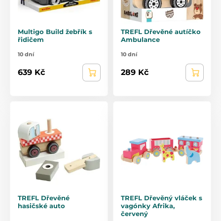
Multigo Build žebřík s
TREFL Dřevěné autíčko
řidičem
Ambulance
10 dní
10 dní
639 Kč
289 Kč
TREFL Dřevěné
TREFL Dřevěný vláček s
hasičské auto
vagónky Afrika,
červený