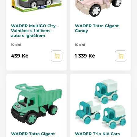
WADER MultiGO City -
WADER Tatra Gigant
Valníček s řidičem -
Candy
auto s Igráčkem
10 dní
10 dní
439 Kč
1 339 Kč
WADER Tatra Gigant
WADER Trio Kid Cars