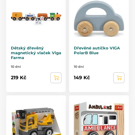
Dětský dřevěný
Dřevěné autíčko VIGA
magnetický vlaček Viga
PolarB Blue
Farma
10 dní
10 dní
219 Kč
149 Kč