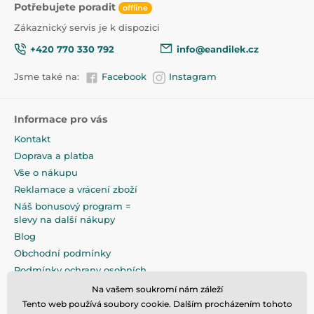
Potřebujete poradit
offline
Zákaznický servis je k dispozici
+420 770 330 792
info@eandilek.cz
Jsme také na:
Facebook
Instagram
Informace pro vás
Kontakt
Doprava a platba
Vše o nákupu
Reklamace a vrácení zboží
Náš bonusový program =
slevy na další nákupy
Blog
Obchodní podmínky
Podmínky ochrany osobních
údajů
Na vašem soukromí nám záleží
Na pečlivé zabalení klademe
Tento web používá soubory cookie. Dalším procházením tohoto
maximální důraz