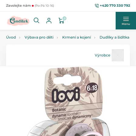
+420 770 330 792
Zavolejte nám
(Po-Pá 10-16)
0
Menu
Úvod
Výbava pro děti
Krmení a kojení
Dudlíky a šidítka
Výrobce