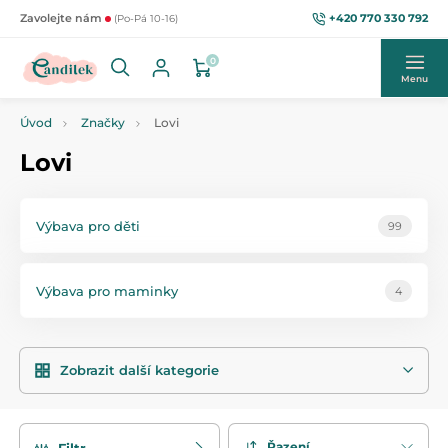
+420 770 330 792
Zavolejte nám
(Po-Pá 10-16)
0
Menu
Úvod
Značky
Lovi
Lovi
Výbava pro děti
99
Výbava pro maminky
4
Zobrazit další kategorie
Řazení
Filtr