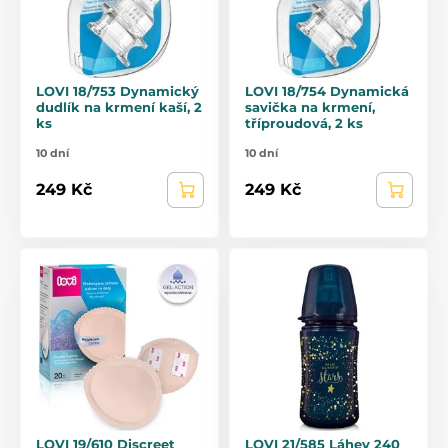
LOVI 18/753 Dynamický
LOVI 18/754 Dynamická
dudlík na krmení kaší, 2
savička na krmení,
ks
tříproudová, 2 ks
10 dní
10 dní
249 Kč
249 Kč
LOVI 19/610 Discreet
LOVI 21/585 Láhev 240