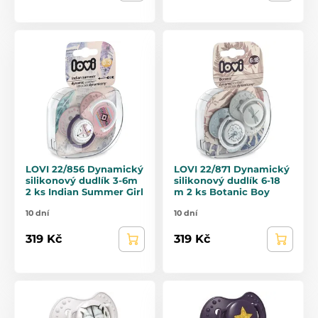
LOVI 22/856 Dynamický
LOVI 22/871 Dynamický
silikonový dudlík 3-6m
silikonový dudlík 6-18
2 ks Indian Summer Girl
m 2 ks Botanic Boy
10 dní
10 dní
319 Kč
319 Kč