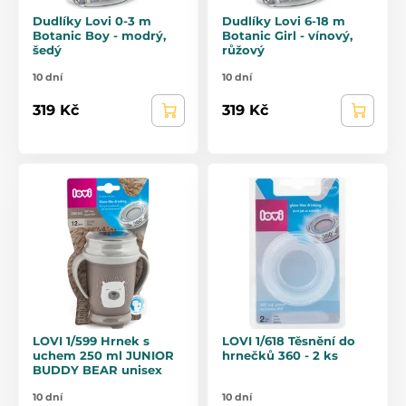
Dudlíky Lovi 0-3 m
Dudlíky Lovi 6-18 m
Botanic Boy - modrý,
Botanic Girl - vínový,
šedý
růžový
10 dní
10 dní
319 Kč
319 Kč
LOVI 1/599 Hrnek s
LOVI 1/618 Těsnění do
uchem 250 ml JUNIOR
hrnečků 360 - 2 ks
BUDDY BEAR unisex
10 dní
10 dní