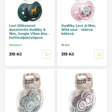
Lovi Silikonové
Dudlíky Lovi ,6-18m,
dynamické dudlíky 6-
Wild soul - růžová,
18m, Jungle Vibes Boy -
béžová,
hořčice/petrolejová
Skladem
10 dní
319 Kč
319 Kč