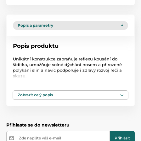
Popis a parametry
Popis produktu
Unikátní konstrukce zabraňuje reflexu kousání do
šidítka, umožňuje volné dýchání nosem a přirozené
polykání slin a navíc podporuje i zdravý rozvoj řeči a
skusu.
Sada obsahuje:
- 2 ks dudlíků (šidítko) Lovi,
Zobrazit celý popis
- kryt na dudlík (šidítko) 2 ks,
- plastová krabička 1 ks.
Kolekce se pyšní dynamickým dudlíkem LOVI ve
velikosti 0-3 m, který byl vytvořen ve spolupráci s
neurologopedy s cílem zajistit přirozený a zdravý vývoj
Přihlaste se do newsletteru
zubního patra, zubů a dásní dítěte. Gumička dudlíku
se dynamicky přizpůsobuje sání dítěte, nenarušuje
sací reflex.
Zde napište váš e-mail
Přihlásit