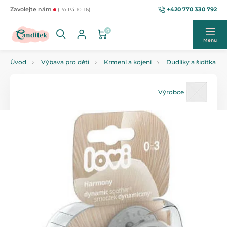
+420 770 330 792
Zavolejte nám
(Po-Pá 10-16)
0
Menu
Úvod
Výbava pro děti
Krmení a kojení
Dudlíky a šidítka
Výrobce