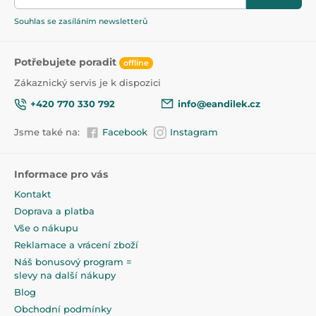
Neobsahuje BPA.
Souhlas se zasíláním newsletterů
Unikátní symetrická dynamická gumička se velmi
dobře odvzdušňuje a nedeformuje zubní patro dítěte.
- zabraňuje reflexu kousání do dudlíku,
Potřebujete poradit
offline
- umožňuje přirozené polykání slin,
Zákaznický servis je k dispozici
- podporuje zdravý vývoj řeči a formování skusu,
- nedeformuje zubní patro dítěte,
+420 770 330 792
info@eandilek.cz
- velmi dobře se odvzdušňuje.
Jsme také na:
Facebook
Instagram
Informace pro vás
Kontakt
Doprava a platba
Vše o nákupu
Reklamace a vrácení zboží
Náš bonusový program =
slevy na další nákupy
Blog
Obchodní podmínky