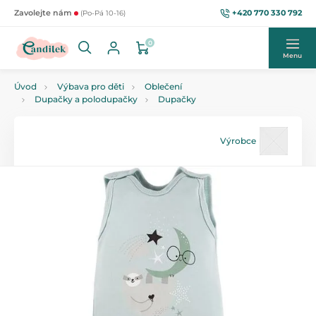
+420 770 330 792
Zavolejte nám
(Po-Pá 10-16)
0
Menu
Úvod
Výbava pro děti
Oblečení
Dupačky a polodupačky
Dupačky
Výrobce