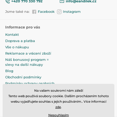
+420 770 330 792
info@eandilek.cz
Jsme také na:
Facebook
Instagram
Informace pro vás
Kontakt
Doprava a platba
Vše o nákupu
Reklamace a vrácení zboží
Náš bonusový program =
slevy na další nákupy
Blog
Obchodní podmínky
Podmínky ochrany osobních
údajů
Na vašem soukromí nám záleží
Na pečlivé zabalení klademe
Tento web používá soubory cookie. Dalším procházením tohoto
maximální důraz
webu vyjadřujete souhlas s jejich používáním.. Více informací
zde
.
Nesouhlasím