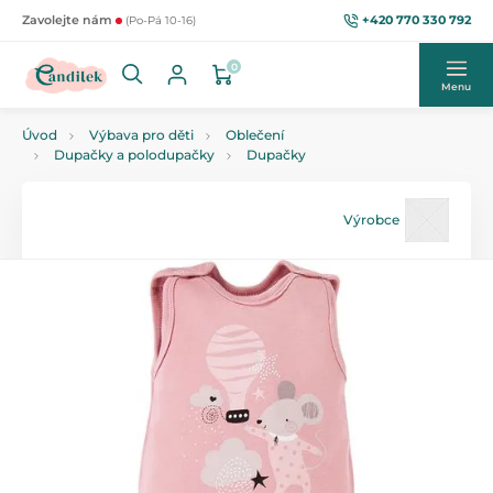
+420 770 330 792
Zavolejte nám
(Po-Pá 10-16)
0
Menu
Úvod
Výbava pro děti
Oblečení
Dupačky a polodupačky
Dupačky
Výrobce