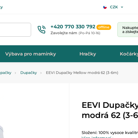
ty
CZK
+420 770 330 792
offline
Nakupte 
a získej
Zavolejte nám
(Po-Pá 10-16)
Výbava pro maminky
Hračky
Kočárk
upačky
Dupačky
EEVI Dupačky Mellow modrá 62 (3-6m)
EEVI Dupačk
modrá 62 (3-
Složení: 100% vysoce kvalit