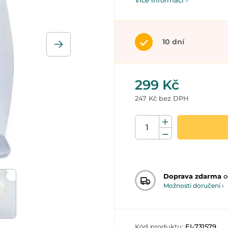
Více informací ›
10 dní
299 Kč
247 Kč bez DPH
Doprava zdarma
o
Možnosti doručení ›
Kód produktu:
EI-731579