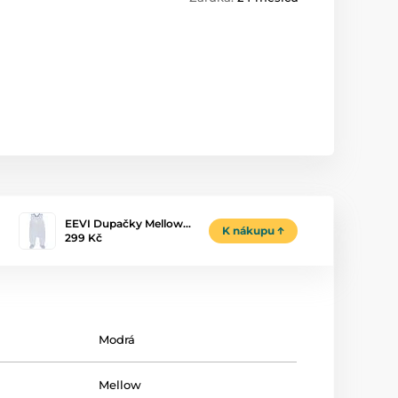
EEVI Dupačky Mellow…
K nákupu
299 Kč
Modrá
Mellow