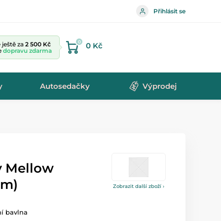
Přihlásit se
0
ještě za
2 500 Kč
0 Kč
te
dopravu zdarma
y
Autosedačky
Výprodej
y Mellow
6m)
Zobrazit další zboží ›
ní bavlna