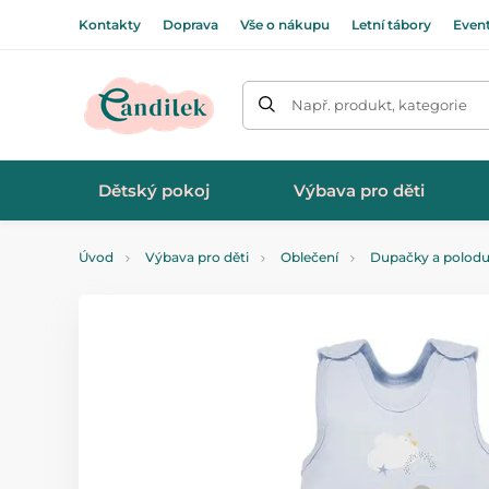
Kontakty
Doprava
Vše o nákupu
Letní tábory
Even
Např. produkt, kategorie
Dětský pokoj
Výbava pro děti
Úvod
Výbava pro děti
Oblečení
Dupačky a polod