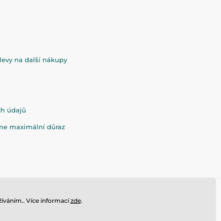
evy na další nákupy
ch údajů
eme maximální důraz
íváním.. Více informací
zde
.