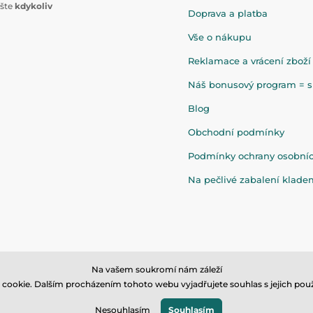
ište
kdykoliv
Doprava a platba
Vše o nákupu
Reklamace a vrácení zboží
Náš bonusový program = sl
Blog
Obchodní podmínky
Podmínky ochrany osobní
Na pečlivé zabalení klad
Na vašem soukromí nám záleží
cookie. Dalším procházením tohoto webu vyjadřujete souhlas s jejich použ
© 2026 www.eandilek.cz ⦁ E-shop vytvořila
SIMPLIA.cz
Nesouhlasím
Souhlasím