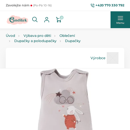
+420 770 330 792
Zavolejte nám
(Po-Pá 10-16)
0
Menu
Úvod
Výbava pro děti
Oblečení
Dupačky a polodupačky
Dupačky
Výrobce