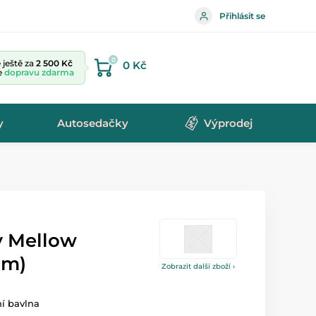
Přihlásit se
0
ještě za
2 500 Kč
0 Kč
te
dopravu zdarma
y
Autosedačky
Výprodej
y Mellow
3m)
Zobrazit další zboží ›
ní bavlna