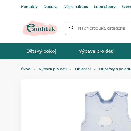
Kontakty
Doprava
Vše o nákupu
Letní tábory
Even
Např. produkt, kategorie
Dětský pokoj
Výbava pro děti
Úvod
Výbava pro děti
Oblečení
Dupačky a polod