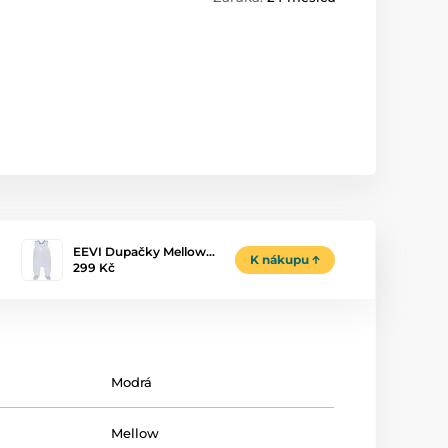
EEVI Dupačky Mellow…
K nákupu
299 Kč
Modrá
Mellow