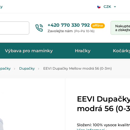
ty
CZK
+420 770 330 792
offline
Nakupte 
a získej
Zavolejte nám
(Po-Pá 10-16)
Výbava pro maminky
Hračky
Kočárk
upačky
Dupačky
EEVI Dupačky Mellow modrá 56 (0-3m)
EEVI Dupačk
modrá 56 (0-
Složení: 100% vysoce kvalit