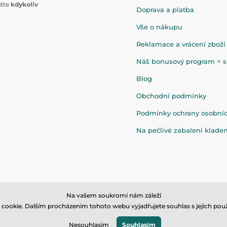
ište
kdykoliv
Doprava a platba
Vše o nákupu
Reklamace a vrácení zboží
Náš bonusový program = sl
Blog
Obchodní podmínky
Podmínky ochrany osobní
Na pečlivé zabalení klad
Na vašem soukromí nám záleží
cookie. Dalším procházením tohoto webu vyjadřujete souhlas s jejich použ
© 2026 www.eandilek.cz ⦁ E-shop vytvořila
SIMPLIA.cz
Nesouhlasím
Souhlasím