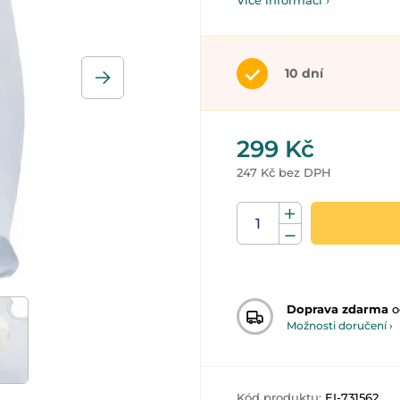
Více informací ›
10 dní
299 Kč
247 Kč bez DPH
Doprava zdarma
o
Možnosti doručení ›
Kód produktu:
EI-731562