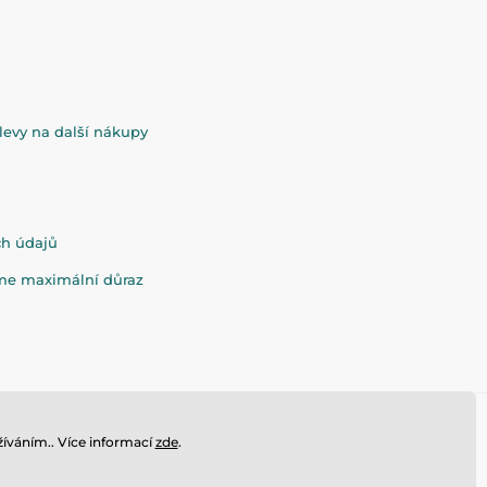
evy na další nákupy
ch údajů
eme maximální důraz
íváním.. Více informací
zde
.