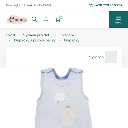
+420 770 330 792
Zavolejte nám
(Po-Pá 10-16)
0
Menu
Úvod
Výbava pro děti
Oblečení
Dupačky a polodupačky
Dupačky
Výrobce