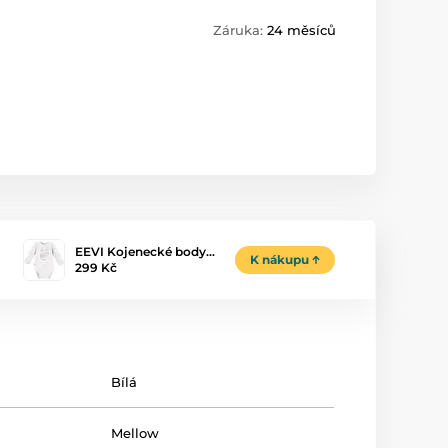
Záruka:
24 měsíců
EEVI Kojenecké body…
K nákupu
299 Kč
Bílá
Mellow