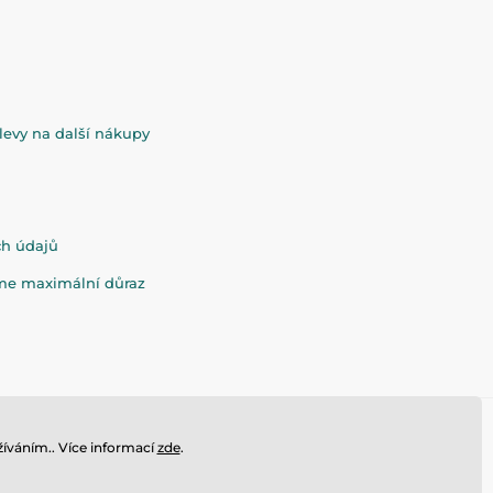
evy na další nákupy
ch údajů
eme maximální důraz
íváním.. Více informací
zde
.