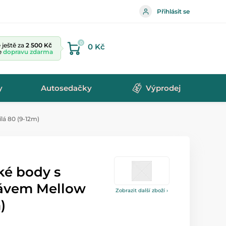
Přihlásit se
0
ještě za
2 500 Kč
0 Kč
te
dopravu zdarma
y
Autosedačky
Výprodej
á 80 (9-12m)
ké body s
ávem Mellow
Zobrazit další zboží ›
)