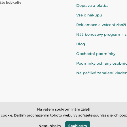
ište
kdykoliv
Doprava a platba
Vše o nákupu
Reklamace a vrácení zboží
Náš bonusový program = sl
Blog
Obchodní podmínky
Podmínky ochrany osobní
Na pečlivé zabalení klad
Na vašem soukromí nám záleží
cookie. Dalším procházením tohoto webu vyjadřujete souhlas s jejich použ
© 2026 www.eandilek.cz ⦁ E-shop vytvořila
SIMPLIA.cz
Nesouhlasím
Souhlasím