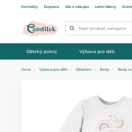
Kontakty
Doprava
Vše o nákupu
Letní tábory
Even
Např. produkt, kategorie
Dětský pokoj
Výbava pro děti
Úvod
Výbava pro děti
Oblečení
Body
Body s