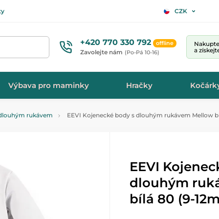
ty
CZK
+420 770 330 792
offline
Nakupte 
a získej
Zavolejte nám
(Po-Pá 10-16)
Výbava pro maminky
Hračky
Kočárk
 dlouhým rukávem
EEVI Kojenecké body s dlouhým rukávem Mellow bíl
EEVI Kojenec
dlouhým ruk
bílá 80 (9-12m