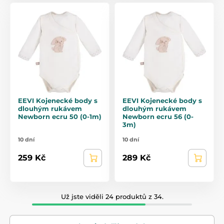
EEVI Kojenecké body s
EEVI Kojenecké body s
dlouhým rukávem
dlouhým rukávem
Newborn ecru 50 (0-1m)
Newborn ecru 56 (0-
3m)
10 dní
10 dní
259 Kč
289 Kč
Už jste viděli 24 produktů z 34.