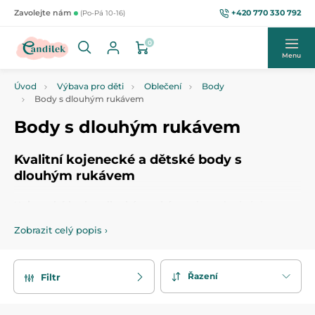
+420 770 330 792
Zavolejte nám
(Po-Pá 10-16)
0
Menu
Úvod
Výbava pro děti
Oblečení
Body
Body s dlouhým rukávem
Body s dlouhým rukávem
Kvalitní kojenecké a dětské body s
dlouhým rukávem
Kojenecké body s dlouhým rukávem
jsou vhodné do
chladnějšího počasí. Tato
body
se využívají jako první vrstva
Zobrazit celý popis
›
pod další oblečení miminka.
Dětské body s dlouhým
rukávem
dodáváme v různých barevných variantách a
velikostech,
s potiskem
,
bez potisku
nebo
s proužky
.
Jelikož se body nevyhrnuje, zaručuje miminku neustále
Řazení
Filtr
teplo a pohodlí.
Vyberte si z naší nabídky
body s dlouhým rukávem
přesně
dle vašich představ.