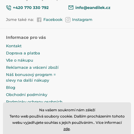
+420 770 330 792
info@eandilek.cz
Jsme také na:
Facebook
Instagram
Informace pro vás
Kontakt
Doprava a platba
Vše o nákupu
Reklamace a vrácení zboží
Náš bonusový program =
slevy na další nákupy
Blog
Obchodní podmínky
Podmínky ochrany osobních
údajů
Na vašem soukromí nám záleží
Na pečlivé zabalení klademe
Tento web používá soubory cookie. Dalším procházením tohoto
maximální důraz
webu vyjadřujete souhlas s jejich používáním.. Více informací
zde
.