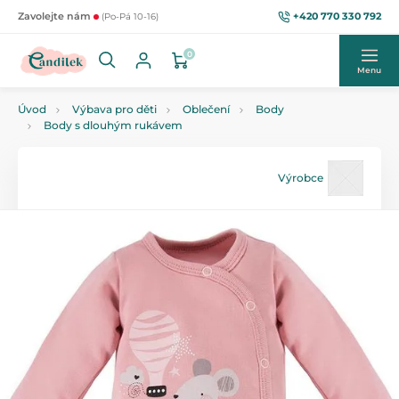
+420 770 330 792
Zavolejte nám
(Po-Pá 10-16)
0
Menu
Úvod
Výbava pro děti
Oblečení
Body
Body s dlouhým rukávem
Výrobce