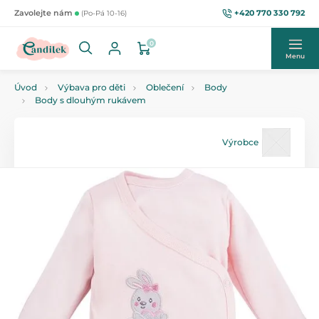
+420 770 330 792
Zavolejte nám
(Po-Pá 10-16)
0
Menu
Úvod
Výbava pro děti
Oblečení
Body
Body s dlouhým rukávem
Výrobce