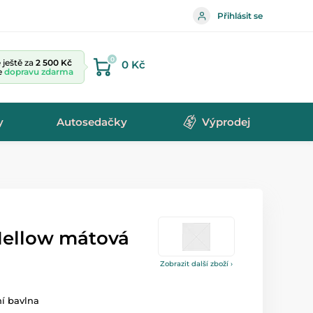
Přihlásit se
0
ještě za
2 500 Kč
0 Kč
te
dopravu zdarma
y
Autosedačky
Výprodej
Mellow mátová
Zobrazit další zboží ›
ní bavlna