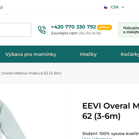
ty
CZK
+420 770 330 792
offline
Nakupte 
a získej
Zavolejte nám
(Po-Pá 10-16)
Výbava pro maminky
Hračky
Kočárk
 Overal Mellow mátová 62 (3-6m)
EEVI Overal 
62 (3-6m)
Složení: 100% vysoce kvalit