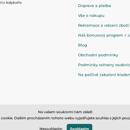
ište
kdykoliv
Doprava a platba
Vše o nákupu
Reklamace a vrácení zboží
Náš bonusový program = sl
Blog
Obchodní podmínky
Podmínky ochrany osobní
Na pečlivé zabalení klad
Na vašem soukromí nám záleží
cookie. Dalším procházením tohoto webu vyjadřujete souhlas s jejich použ
© 2026 www.eandilek.cz ⦁ E-shop vytvořila
SIMPLIA.cz
Nesouhlasím
Souhlasím