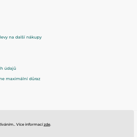
evy na další nákupy
ch údajů
eme maximální důraz
íváním.. Více informací
zde
.