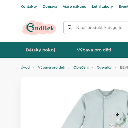
Kontakty
Doprava
Vše o nákupu
Letní tábory
Even
Např. produkt, kategorie
Dětský pokoj
Výbava pro děti
Úvod
Výbava pro děti
Oblečení
Overálky
EEVI