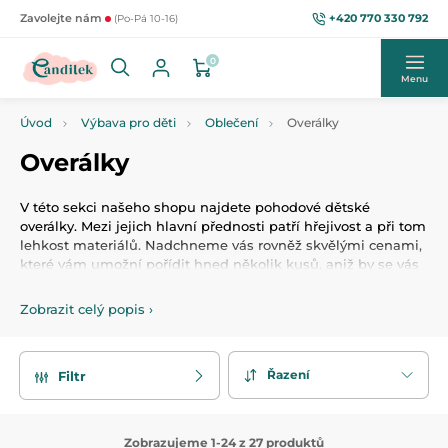
+420 770 330 792
Zavolejte nám
(Po-Pá 10-16)
0
Menu
Úvod
Výbava pro děti
Oblečení
Overálky
Overálky
V této sekci našeho shopu najdete pohodové dětské
overálky. Mezi jejich hlavní přednosti patří hřejivost a při tom
lehkost materiálů. Nadchneme vás rovněž skvělými cenami,
které vám umožní pořídit hned několik kusů, aniž by se vás
to moc finančně dotklo. Maminky, tátové i prarodiče zde
můžou pořídit overálky pro kojence i trochu větší děti, pro
Zobrazit celý popis
›
chlapečky i pro holčičky. Materiálem, který u tohoto oblečení
dominuje, je příjemná přírodní bavlna.
Řazení
Filtr
Zobrazujeme 1-24 z 27 produktů