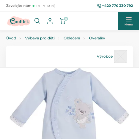
+420 770 330 792
Zavolejte nám
(Po-Pá 10-16)
0
Menu
Úvod
Výbava pro děti
Oblečení
Overálky
Výrobce