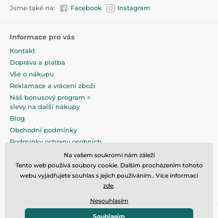
Jsme také na:
Facebook
Instagram
Informace pro vás
Kontakt
Doprava a platba
Vše o nákupu
Reklamace a vrácení zboží
Náš bonusový program =
slevy na další nákupy
Blog
Obchodní podmínky
Podmínky ochrany osobních
údajů
Na vašem soukromí nám záleží
Na pečlivé zabalení klademe
Tento web používá soubory cookie. Dalším procházením tohoto
maximální důraz
webu vyjadřujete souhlas s jejich používáním.. Více informací
zde
.
Nesouhlasím
Souhlasím
© 2026 www.eandilek.cz ⦁ E-shop vytvořila
SIMPLIA.cz