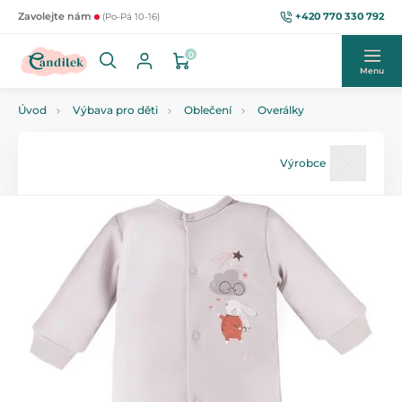
+420 770 330 792
Zavolejte nám
(Po-Pá 10-16)
0
Menu
Úvod
Výbava pro děti
Oblečení
Overálky
Výrobce