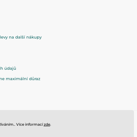
evy na další nákupy
ch údajů
eme maximální důraz
íváním.. Více informací
zde
.