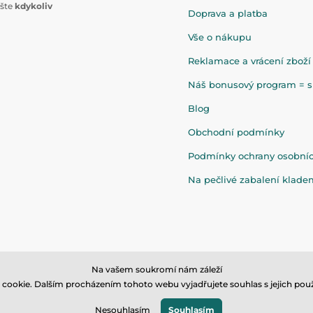
ište
kdykoliv
Doprava a platba
Vše o nákupu
Reklamace a vrácení zboží
Náš bonusový program = sl
Blog
Obchodní podmínky
Podmínky ochrany osobní
Na pečlivé zabalení klad
Na vašem soukromí nám záleží
cookie. Dalším procházením tohoto webu vyjadřujete souhlas s jejich použ
© 2026 www.eandilek.cz ⦁ E-shop vytvořila
SIMPLIA.cz
Nesouhlasím
Souhlasím