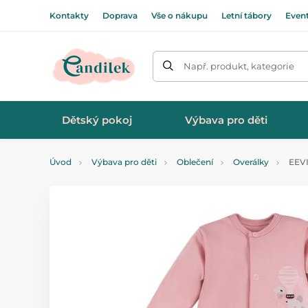
Kontakty
Doprava
Vše o nákupu
Letní tábory
Even
Např. produkt, kategorie
Dětský pokoj
Výbava pro děti
Úvod
Výbava pro děti
Oblečení
Overálky
EEVI