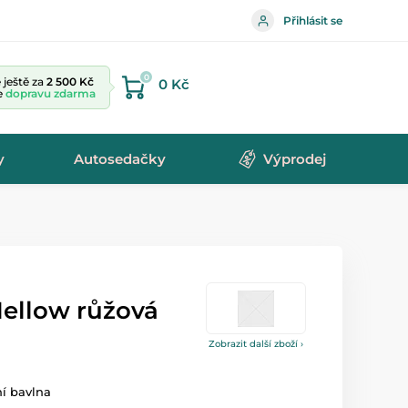
Přihlásit se
0
ještě za
2 500 Kč
0 Kč
te
dopravu zdarma
y
Autosedačky
Výprodej
Mellow růžová
Zobrazit další zboží ›
ní bavlna