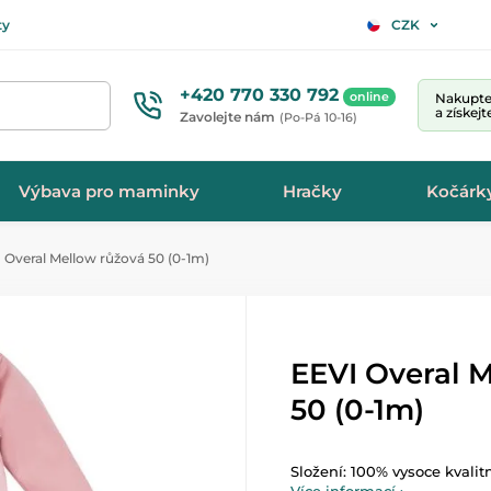
ty
CZK
+420 770 330 792
online
Nakupte 
a získej
Zavolejte nám
(Po-Pá 10-16)
Výbava pro maminky
Hračky
Kočárk
 Overal Mellow růžová 50 (0-1m)
EEVI Overal 
50 (0-1m)
Složení: 100% vysoce kvalit