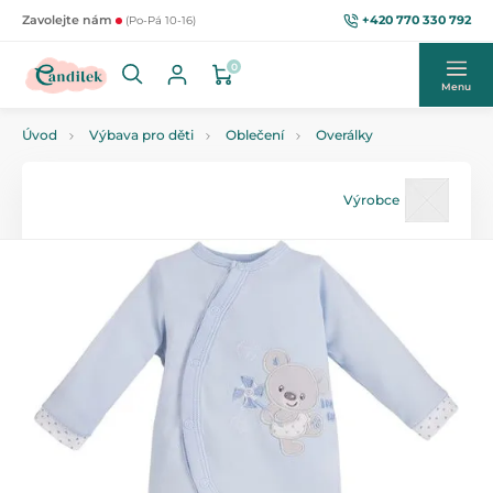
+420 770 330 792
Zavolejte nám
(Po-Pá 10-16)
0
Menu
Úvod
Výbava pro děti
Oblečení
Overálky
Výrobce