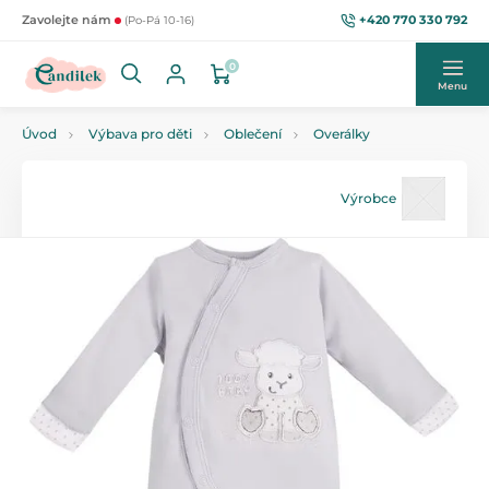
+420 770 330 792
Zavolejte nám
(Po-Pá 10-16)
0
Menu
Úvod
Výbava pro děti
Oblečení
Overálky
Výrobce