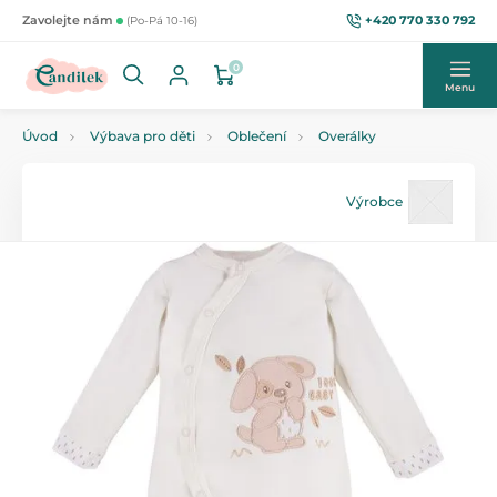
+420 770 330 792
Zavolejte nám
(Po-Pá 10-16)
0
Menu
Úvod
Výbava pro děti
Oblečení
Overálky
Výrobce