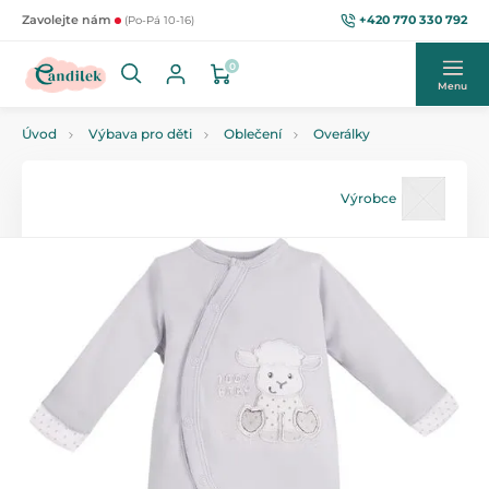
+420 770 330 792
Zavolejte nám
(Po-Pá 10-16)
0
Menu
Úvod
Výbava pro děti
Oblečení
Overálky
Výrobce