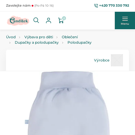
+420 770 330 792
Zavolejte nám
(Po-Pá 10-16)
0
Menu
Úvod
Výbava pro děti
Oblečení
Dupačky a polodupačky
Polodupačky
Výrobce