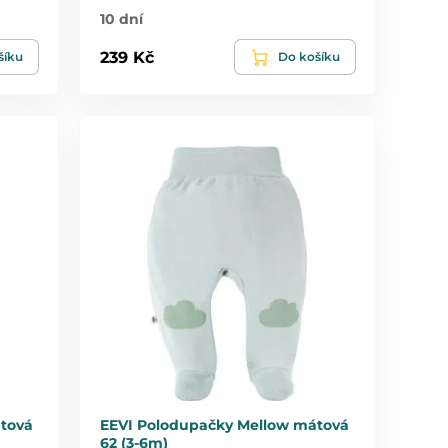
10 dní
239 Kč
šíku
Do košíku
tová
EEVI Polodupačky Mellow mátová
62 (3-6m)