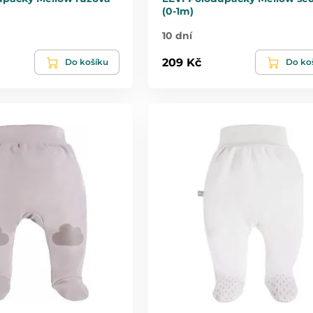
(0-1m)
10 dní
209 Kč
Do košíku
Do ko