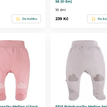
56 (0-3m)
10 dní
239 Kč
Do košíku
Do ko
upačky Mellow růžová
EEVI Polodupačky Mellow še