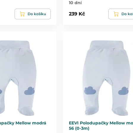
10 dní
239 Kč
Do košíku
Do ko
upačky Mellow modrá
EEVI Polodupačky Mellow mo
56 (0-3m)