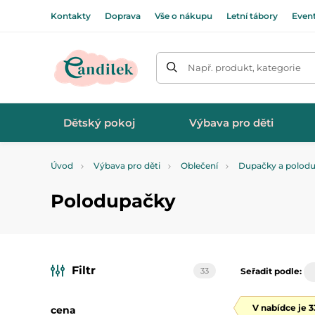
Kontakty
Doprava
Vše o nákupu
Letní tábory
Even
Např. produkt, kategorie
Dětský pokoj
Výbava pro děti
Úvod
Výbava pro děti
Oblečení
Dupačky a polod
Polodupačky
Filtr
33
Seřadit podle:
V nabídce je 
cena