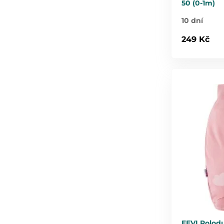
50 (0-1m)
10 dní
249 Kč
EEVI Polod