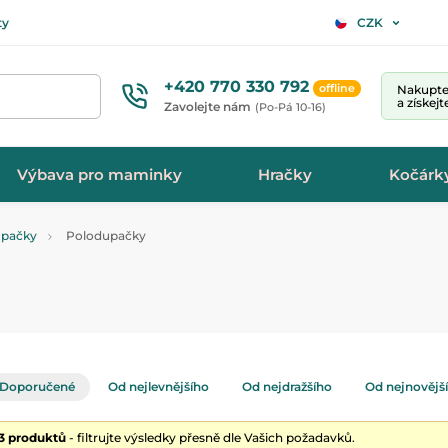
ty
CZK
+420 770 330 792
offline
Nakupte 
a získej
Zavolejte nám
(Po-Pá 10-16)
Výbava pro maminky
Hračky
Kočárk
upačky
Polodupačky
Doporučené
Od nejlevnějšího
Od nejdražšího
Od nejnovějš
33 produktů
- filtrujte výsledky přesně dle Vašich požadavků.