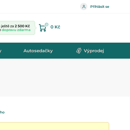
Přihlásit se
0
ještě za
2 500 Kč
0 Kč
te
dopravu zdarma
y
Autosedačky
Výprodej
ího