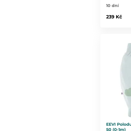
10 dní
239 Kč
EEVI Polod
50 (0-1m)