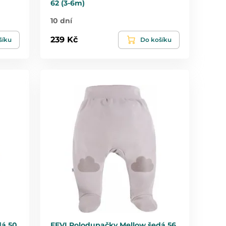
62 (3-6m)
10 dní
239 Kč
šíku
Do košíku
dá 50
EEVI Polodupačky Mellow šedá 56