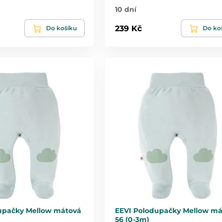
10 dní
239 Kč
Do košíku
Do ko
upačky Mellow mátová
EEVI Polodupačky Mellow má
56 (0-3m)