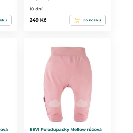
10 dní
249 Kč
šíku
Do košíku
žová
EEVI Polodupačky Mellow růžová