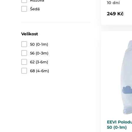
Růžová
10 dní
Šedá
249 Kč
Velikost
50 (0-1m)
56 (0-3m)
62 (3-6m)
68 (4-6m)
EEVI Polod
50 (0-1m)