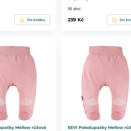
10 dní
239 Kč
Do košíku
Do ko
upačky Mellow růžová
EEVI Polodupačky Mellow rů