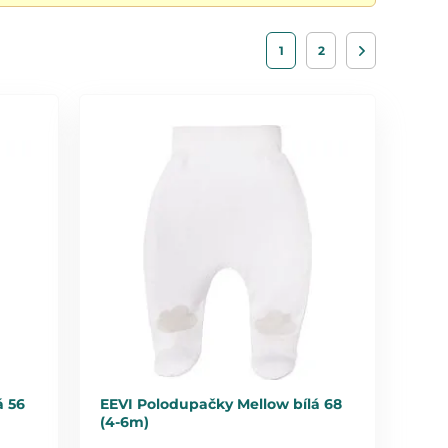
1
2
á 56
EEVI Polodupačky Mellow bílá 68
(4-6m)