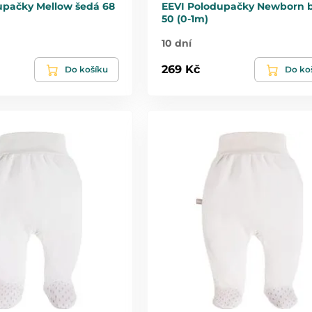
upačky Mellow šedá 68
EEVI Polodupačky Newborn b
50 (0-1m)
10 dní
269 Kč
Do košíku
Do ko