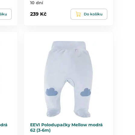
10 dní
239 Kč
šíku
Do košíku
drá
EEVI Polodupačky Mellow modrá
62 (3-6m)