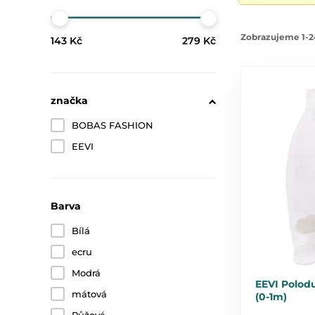
Zobrazujeme 1-2
143 Kč
279 Kč
značka
BOBAS FASHION
EEVI
Barva
Bílá
ecru
Modrá
EEVI Polod
mátová
(0-1m)