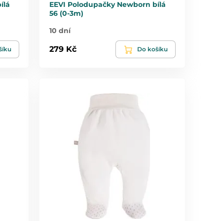
ílá
EEVI Polodupačky Newborn bílá
56 (0-3m)
10 dní
279 Kč
šíku
Do košíku