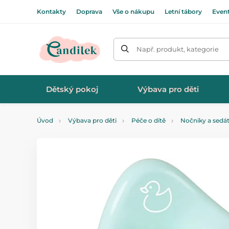
Kontakty
Doprava
Vše o nákupu
Letní tábory
Even
Např. produkt, kategorie
Dětský pokoj
Výbava pro děti
Úvod
Výbava pro děti
Péče o dítě
Nočníky a sedá