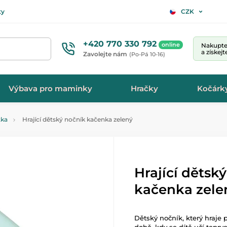
ty
CZK
+420 770 330 792
online
Nakupte 
a získej
Zavolejte nám
(Po-Pá 10-16)
Výbava pro maminky
Hračky
Kočárk
tka
Hrající dětský nočník kačenka zelený
Hrající dětsk
kačenka zele
Dětský nočník, který hraje 