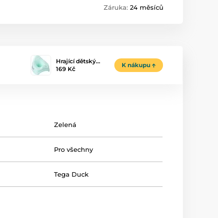
Záruka:
24 měsíců
Hrající dětský…
K nákupu
169 Kč
Zelená
Pro všechny
Tega Duck