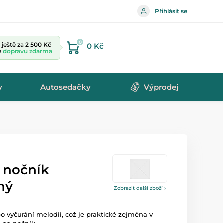
Přihlásit se
0
ještě za
2 500 Kč
0 Kč
te
dopravu zdarma
y
Autosedačky
Výprodej
ý nočník
ný
Zobrazit další zboží ›
po vyčurání melodii, což je praktické zejména v