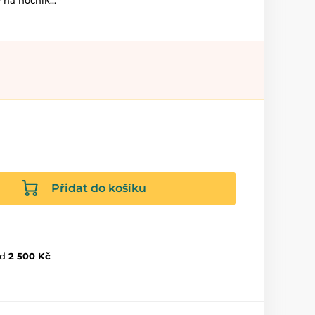
 na nočník...
Přidat do košíku
d
2 500 Kč