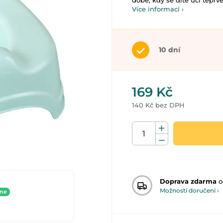
době, kdy se dítě učí teprve
Více informací ›
10 dní
169 Kč
140 Kč bez DPH
Doprava zdarma
o
Možnosti doručení ›
ine