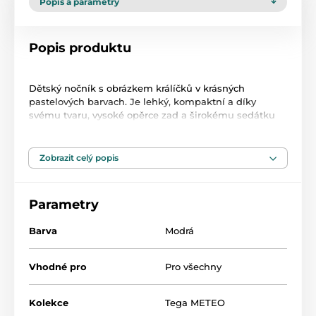
Popis a parametry
Popis produktu
Dětský nočník s obrázkem králíčků v krásných
pastelových barvach. Je lehký, kompaktní a díky
svému tvaru, vysoké opěrce zad a širokému sedátku
poskytuje dětem pohodlí. Nočník po vyčurání hraje
melodii. Rozměry dxvxš cca 38x23x25 cm.
Baterii v hracím modulu nelze vyměnit.
Zobrazit celý popis
Parametry
Barva
Modrá
Produkt je zařazen v kategoriích
Vhodné pro
Pro všechny
Nočníky a sedátka
47,5
Kolekce
Tega METEO