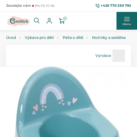
+420 770 330 792
Zavolejte nám
(Po-Pá 10-16)
0
Menu
Úvod
Výbava pro děti
Péče o dítě
Nočníky a sedátka
Výrobce