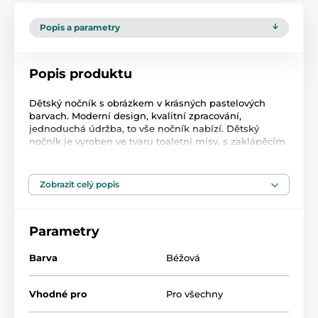
Popis a parametry
Popis produktu
Dětský nočník s obrázkem v krásných pastelových
barvach. Moderní design, kvalitní zpracování,
jednoduchá údržba, to vše nočník nabízí. Dětský
nočník je vyroben ve tvaru toaletní mísy, s zaklápěcím
prkénkem. Vnitřní část lze vyndat a umýt. Je lehký,
kompaktní a díky svému tvaru, vysoké opěrce zad a
širokému sedátku poskytuje dětem pohodlí. Nočník
Zobrazit celý popis
po vyčurání hraje melodii. Rozměry dxvxš cca 31x31x31
cm.
Parametry
Produkt je zařazen v kategoriích
Barva
Béžová
Nočníky a sedátka
45
Vhodné pro
Pro všechny