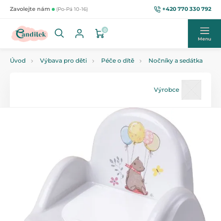
+420 770 330 792
Zavolejte nám
(Po-Pá 10-16)
0
Menu
Úvod
Výbava pro děti
Péče o dítě
Nočníky a sedátka
Výrobce