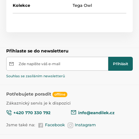
Produkt je zařazen v kategoriích
Kolekce
Tega Owl
Nočníky a sedátka
45
Přihlaste se do newsletteru
Zde napište váš e-mail
Přihlásit
Souhlas se zasíláním newsletterů
Potřebujete poradit
offline
Zákaznický servis je k dispozici
+420 770 330 792
info@eandilek.cz
Jsme také na:
Facebook
Instagram