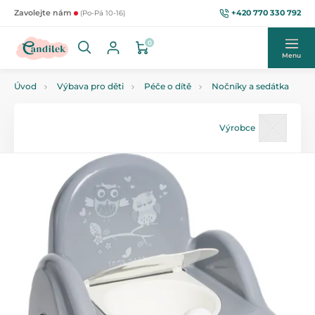
+420 770 330 792
Zavolejte nám
(Po-Pá 10-16)
0
Menu
Úvod
Výbava pro děti
Péče o dítě
Nočníky a sedátka
Výrobce