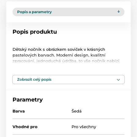
Popis a parametry
Popis produktu
Dětský nočník s obrázkem soviček v krásných
pastelových barvach. Moderní design, kvalitní
zpracování, jednoduchá údržba, to vše nočník nabízí.
Dětský nočník je vyroben ve tvaru toaletní mísy, s
zaklápěcím prkénkem. Vnitřní část lze vyndat a umýt.
Je lehký, kompaktní a díky svému tvaru, vysoké
Zobrazit celý popis
opěrce zad a širokému sedátku poskytuje dětem
pohodlí. Nočník po vyčurání hraje melodii. Rozměry:
dxvxš cca 38x23x25 cm.
Parametry
Baterii v hracím modulu nelze vyměnit.
Barva
Šedá
Vhodné pro
Pro všechny