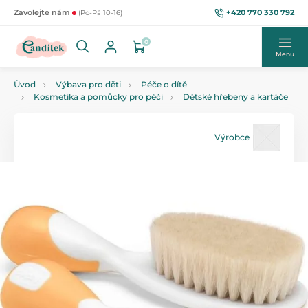
+420 770 330 792
Zavolejte nám
(Po-Pá 10-16)
0
Menu
Úvod
Výbava pro děti
Péče o dítě
Kosmetika a pomůcky pro péči
Dětské hřebeny a kartáče
Výrobce