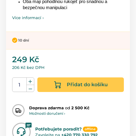
Oba mají pohodlnou rukojeť pro snadnou a
bezpečnou manipulaci
Více informací ›
10 dní
249 Kč
206 Kč bez DPH
Přidat do košíku
Doprava zdarma
od
2 500 Kč
Možnosti doručení ›
Potřebujete poradit?
offline
Zavolejte na
+420 770 330 792