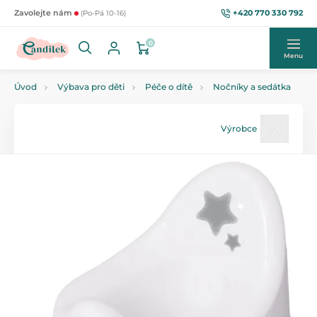
+420 770 330 792
Zavolejte nám
(Po-Pá 10-16)
0
Menu
Úvod
Výbava pro děti
Péče o dítě
Nočníky a sedátka
Výrobce