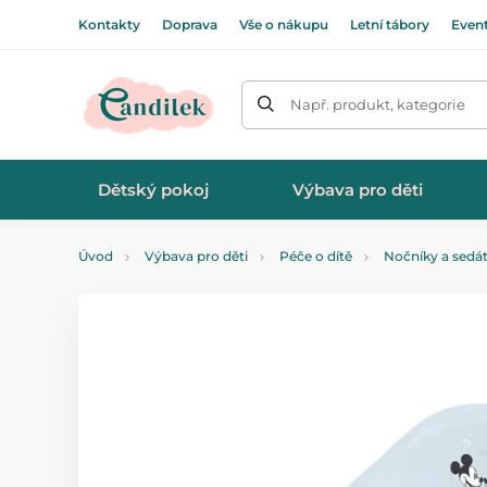
Kontakty
Doprava
Vše o nákupu
Letní tábory
Even
Např. produkt, kategorie
Dětský pokoj
Výbava pro děti
Úvod
Výbava pro děti
Péče o dítě
Nočníky a sedá