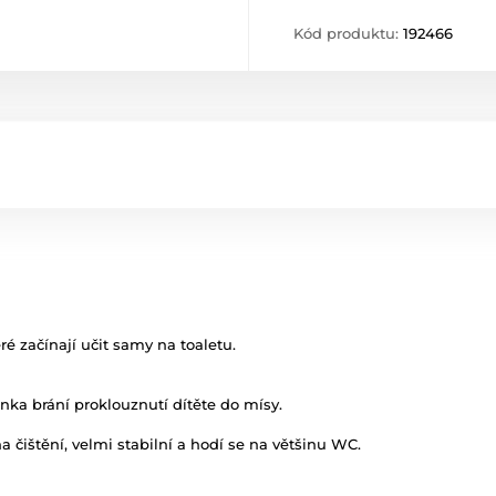
Kód produktu:
192466
é začínají učit samy na toaletu.
a brání proklouznutí dítěte do mísy.
 čištění, velmi stabilní a hodí se na většinu WC.