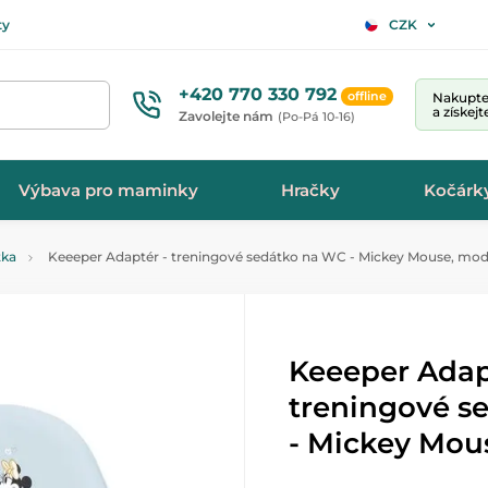
ty
CZK
+420 770 330 792
offline
Nakupte 
a získej
Zavolejte nám
(Po-Pá 10-16)
Výbava pro maminky
Hračky
Kočárk
tka
Keeeper Adaptér - treningové sedátko na WC - Mickey Mouse, mod
Keeeper Adap
treningové s
- Mickey Mou