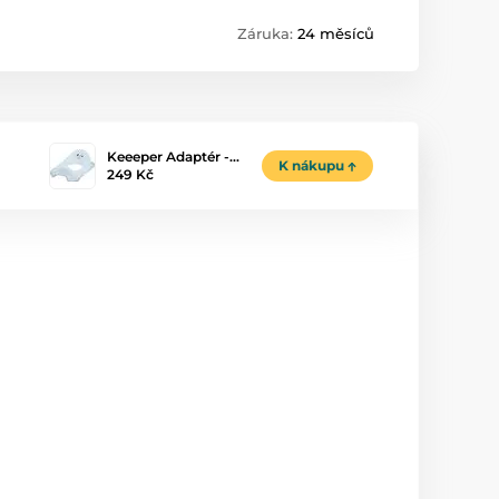
Záruka:
24 měsíců
Keeeper Adaptér -…
K nákupu
249 Kč