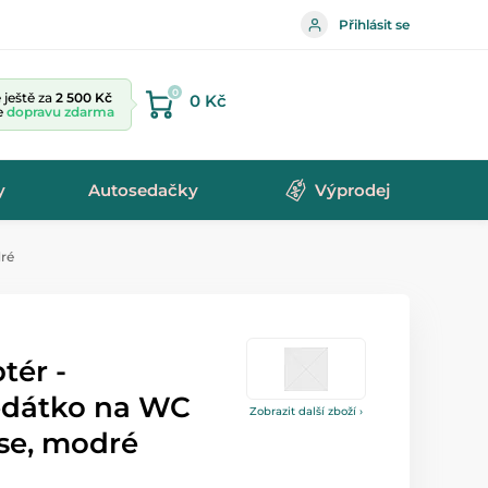
Přihlásit se
0
ještě za
2 500 Kč
0 Kč
te
dopravu zdarma
y
Autosedačky
Výprodej
ré
tér -
edátko na WC
Zobrazit další zboží ›
se, modré