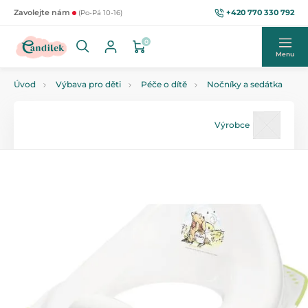
+420 770 330 792
Zavolejte nám
(Po-Pá 10-16)
0
Menu
Úvod
Výbava pro děti
Péče o dítě
Nočníky a sedátka
Výrobce