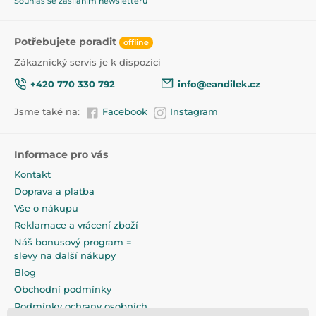
Souhlas se zasíláním newsletterů
Produkt je zařazen v kategoriích
Potřebujete poradit
offline
Nočníky a sedátka
47,5
Zákaznický servis je k dispozici
+420 770 330 792
info@eandilek.cz
Jsme také na:
Facebook
Instagram
Informace pro vás
Kontakt
Doprava a platba
Vše o nákupu
Reklamace a vrácení zboží
Náš bonusový program =
slevy na další nákupy
Blog
Obchodní podmínky
Podmínky ochrany osobních