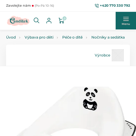
+420 770 330 792
Zavolejte nám
(Po-Pá 10-16)
0
Menu
Úvod
Výbava pro děti
Péče o dítě
Nočníky a sedátka
Výrobce