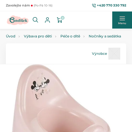
+420 770 330 792
Zavolejte nám
(Po-Pá 10-16)
0
Menu
Úvod
Výbava pro děti
Péče o dítě
Nočníky a sedátka
Výrobce