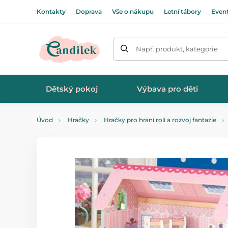
Kontakty
Doprava
Vše o nákupu
Letní tábory
Even
Např. produkt, kategorie
Dětský pokoj
Výbava pro děti
Úvod
Hračky
Hračky pro hraní rolí a rozvoj fantazie