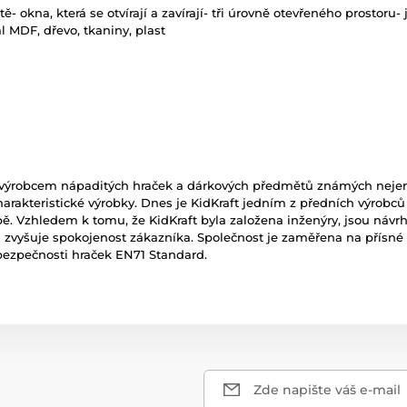
ě- okna, která se otvírají a zavírají- tři úrovně otevřeného prostor
l MDF, dřevo, tkaniny, plast
 výrobcem nápaditých hraček a dárkových předmětů známých nejen 
charakteristické výrobky. Dnes je KidKraft jedním z předních výrob
opě. Vzhledem k tomu, že KidKraft byla založena inženýry, jsou návr
a zvyšuje spokojenost zákazníka. Společnost je zaměřena na přísné 
s bezpečnosti hraček EN71 Standard.
Zde napište váš e-mail