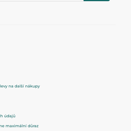
evy na další nákupy
ch údajů
eme maximální důraz