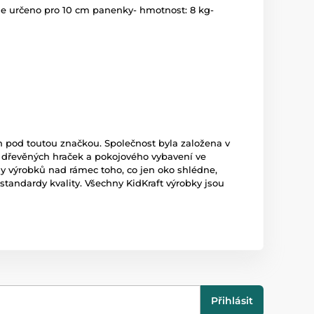
u- je určeno pro 10 cm panenky- hmotnost: 8 kg-
pod toutou značkou. Společnost byla založena v
ců dřevěných hraček a pokojového vybavení ve
hy výrobků nad rámec toho, co jen oko shlédne,
standardy kvality. Všechny KidKraft výrobky jsou
Přihlásit