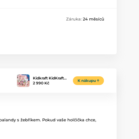
Záruka:
24 měsíců
Kidkraft KidKraft…
K nákupu
2 990 Kč
alandy s žebříkem. Pokud vaše holčička chce,