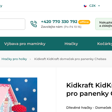
ty
CZK
+420 770 330 792
offline
Nakupte 
a získej
Zavolejte nám
(Po-Pá 10-16)
Výbava pro maminky
Hračky
Kočárk
Hračky pro holky
Kidkraft KidKraft domeček pro panenky Chelsea
Kidkraft Kid
pro panenky 
Dřevěné hračky - Domeček