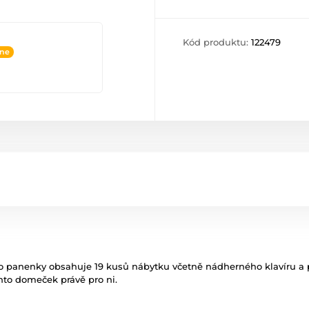
Kód produktu:
122479
ine
o panenky obsahuje 19 kusů nábytku včetně nádherného klavíru a p
ento domeček právě pro ni.