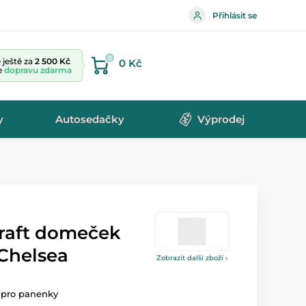
Přihlásit se
0
ještě za
2 500 Kč
0 Kč
te
dopravu zdarma
y
Autosedačky
Výprodej
Kraft domeček
Chelsea
Zobrazit další zboží ›
 pro panenky