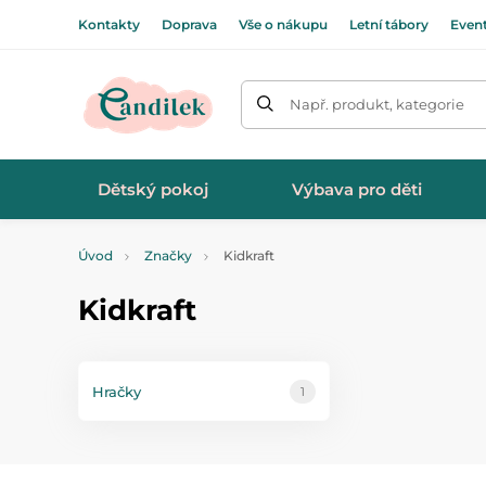
Kontakty
Doprava
Vše o nákupu
Letní tábory
Even
Např. produkt, kategorie
Dětský pokoj
Výbava pro děti
Úvod
Značky
Kidkraft
Kidkraft
Hračky
1