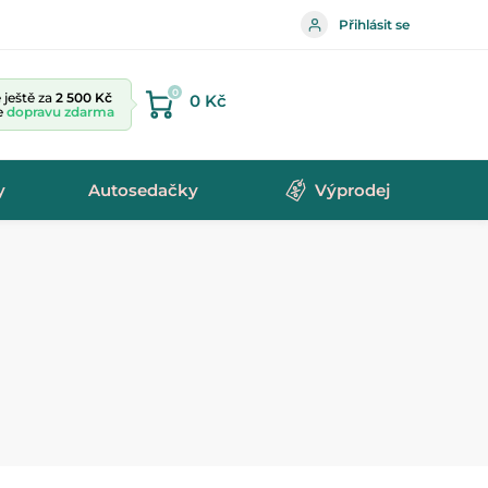
Přihlásit se
0
ještě za
2 500 Kč
0 Kč
te
dopravu zdarma
y
Autosedačky
Výprodej