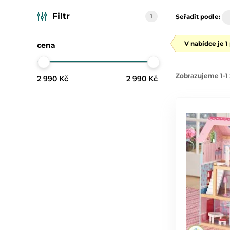
Filtr
1
Seřadit podle:
V nabídce je 1
cena
Zobrazujeme 1-1 
2 990 Kč
2 990 Kč