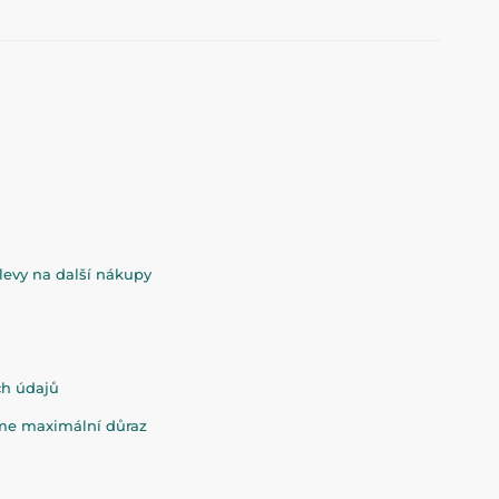
evy na další nákupy
ch údajů
eme maximální důraz