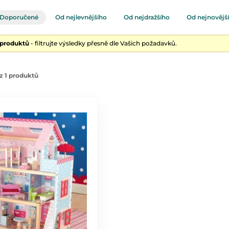
Doporučené
Od nejlevnějšího
Od nejdražšího
Od nejnovějš
 produktů
- filtrujte výsledky přesně dle Vašich požadavků.
z 1 produktů