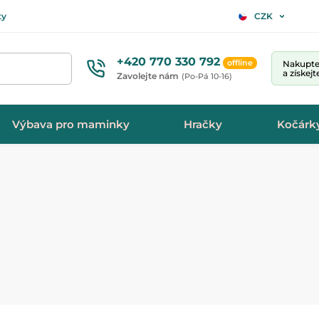
ty
CZK
+420 770 330 792
offline
Nakupte 
a získej
Zavolejte nám
(Po-Pá 10-16)
Výbava pro maminky
Hračky
Kočárk