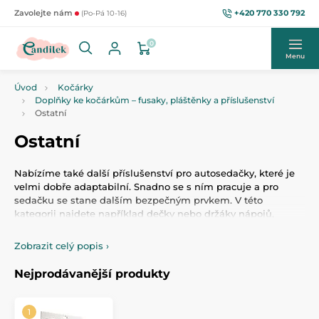
+420 770 330 792
Zavolejte nám
(Po-Pá 10-16)
0
Menu
Úvod
Kočárky
Doplňky ke kočárkům – fusaky, pláštěnky a příslušenství
Ostatní
Ostatní
Nabízíme také další příslušenství pro autosedačky, které je
velmi dobře adaptabilní. Snadno se s ním pracuje a pro
sedačku se stane dalším bezpečným prvkem. V této
kategorii najdete například dečky nebo držáky nápojů,
samozřejmě v dětském zábavném stylu.
Zobrazit celý popis
›
Nejprodávanější produkty