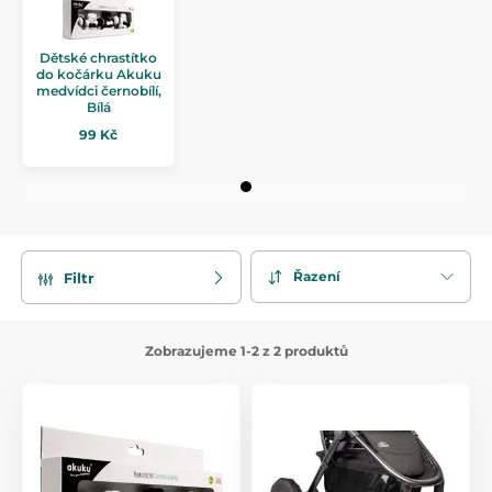
Dětské chrastítko
do kočárku Akuku
medvídci černobílí,
Bílá
99 Kč
Řazení
Filtr
Zobrazujeme 1-2 z 2 produktů