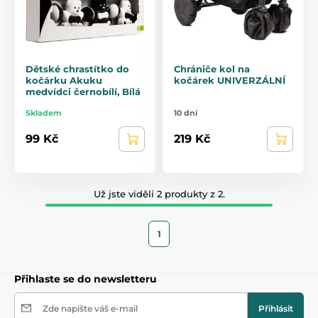
Dětské chrastítko do
Chrániče kol na
kočárku Akuku
kočárek UNIVERZÁLNÍ
medvídci černobílí, Bílá
Skladem
10 dní
99 Kč
219 Kč
Už jste viděli 2 produkty z 2.
1
Přihlaste se do newsletteru
Zde napište váš e-mail
Přihlásit